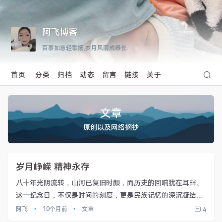
阿飞博客
百事如意轻歌扬,岁月风雨成器长.
首页
分类
归档
动态
留言
链接
关于
文章
原创以及网络摘抄
岁月峥嵘 精神永存
八十年光阴流转，山河已复旧时颜，而历史的回响犹在耳畔。
这一纪念日，不仅是时间的刻度，更是民族记忆的深沉凝结，
是鲜血与烈火铸就的精神丰碑。回溯那段烽火连天的岁月，家
阿飞
•
10个月前
•
文章
4
国破碎，生灵涂炭。无数志士仁人挺身而出，以血肉之躯筑起