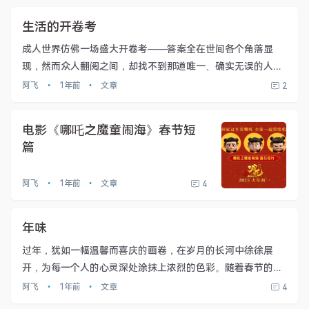
保卫家园的长城。...
生活的开卷考
成人世界仿佛一场盛大开卷考——答案全在世间各个角落显
现，然而众人翻阅之间，却找不到那道唯一、确实无误的人生
习题应解的方程式。于是，我们在这段路途上揣测前行，每一
阿飞
•
1年前
•
文章
2
步犹如踩在虚实不定的边界线上。初时挣脱了家庭与学府的疆
界，终于握住自主权力...
电影《哪吒之魔童闹海》春节短
篇
阿飞
•
1年前
•
文章
4
年味
过年，犹如一幅温馨而喜庆的画卷，在岁月的长河中徐徐展
开，为每一个人的心灵深处涂抹上浓烈的色彩。随着春节的临
近，空气中渐渐弥漫起一股独特的年味。这味道，是街头巷尾
阿飞
•
1年前
•
文章
4
高高挂起的红灯笼散发出的喜庆，是家家户户门上春联墨香与