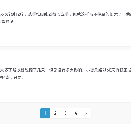
6.8斤到12斤，从手忙脚乱到得心应手，你就这样马不停蹄的长大了，
缺席，...
情太多了所以就耽搁了几天，但是没有多大影响。小奕凡经过60天的健康
奇，只要...
1
2
3
4