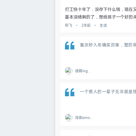
打工快十年了，没存下什么钱，现在
基本没啥剩的了，想给孩子一个好的未
阿飞
•
2年前
•
生活
重庆秒入冬确实厉害，整的
感冒ing...
一个男人的一辈子无非就是
深夜emo...