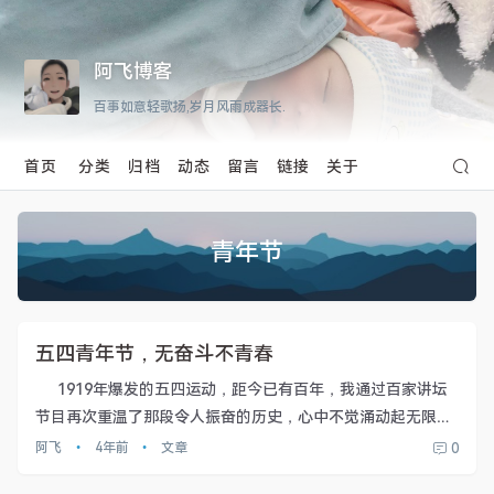
阿飞博客
百事如意轻歌扬,岁月风雨成器长.
首页
分类
归档
动态
留言
链接
关于
青年节
五四青年节，无奋斗不青春
1919年爆发的五四运动，距今已有百年，我通过百家讲坛
节目再次重温了那段令人振奋的历史，心中不觉涌动起无限的
敬意与感慨。在第一次世界大战之后举行的巴黎和会中，列强
阿飞
•
4年前
•
文章
0
肆意践踏中国主权，要把德国在山东的权益转让给日本，而当